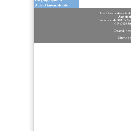
Dai gruppi sportivi
Attività Internazionale
ASPLI asd - Associazio
Associaz
Sede Sociale 30135 Ven
C.F. 94035
Created, ho
Ultimo a