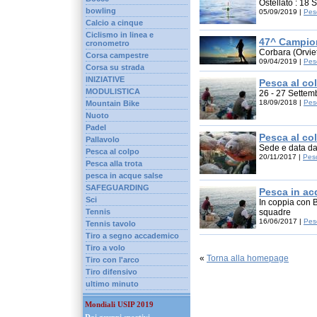
Ostellato : 18
bowling
05/09/2019 |
Pes
Calcio a cinque
Ciclismo in linea e
47^ Campion
cronometro
Corbara (Orvie
Corsa campestre
09/04/2019 |
Pes
Corsa su strada
INIZIATIVE
Pesca al co
MODULISTICA
26 - 27 Sette
18/09/2018 |
Pes
Mountain Bike
Nuoto
Padel
Pesca al co
Pallavolo
Sede e data da 
Pesca al colpo
20/11/2017 |
Pesc
Pesca alla trota
pesca in acque salse
SAFEGUARDING
Pesca in ac
Sci
In coppia con 
Tennis
squadre
16/06/2017 |
Pes
Tennis tavolo
Tiro a segno accademico
Tiro a volo
«
Torna alla homepage
Tiro con l'arco
Tiro difensivo
ultimo minuto
Mondiali USIP 2019