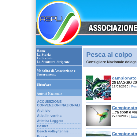
Home
Pesca al colpo
La Storia
Lo Statuto
La Struttura dirigente
Consigliere Nazionale deleg
Modalità di Associazione e
Tesseramento
campionato 
28 MAGGIO 20
Ultim’ora
17/03/2025 |
Pes
Attività Nazionale
ACQUISIZIONE
CONVENZIONI NAZIONALI
Campionato 
Archivio
...tra sport e vo
Atleti in vetrina
27/09/2019 |
Pes
Atletica Leggera
Basket
Beach volley/tennis
Campionato 
Bocce