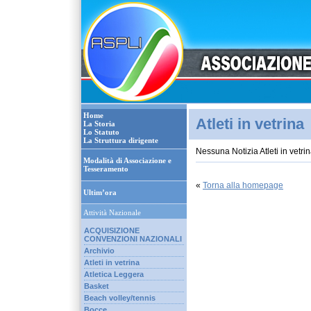
Home
Atleti in vetrina
La Storia
Lo Statuto
La Struttura dirigente
Nessuna Notizia Atleti in vetri
Modalità di Associazione e
Tesseramento
«
Torna alla homepage
Ultim’ora
Attività Nazionale
ACQUISIZIONE
CONVENZIONI NAZIONALI
Archivio
Atleti in vetrina
Atletica Leggera
Basket
Beach volley/tennis
Bocce