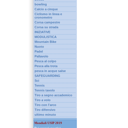
bowling
Calcio a cinque
Ciclismo in linea e
cronometro
Corsa campestre
Corsa su strada
INIZIATIVE
MODULISTICA
Mountain Bike
Nuoto
Padel
Pallavolo
Pesca al colpo
Pesca alla trota
pesca in acque salse
SAFEGUARDING
Sci
Tennis
Tennis tavolo
Tiro a segno accademico
Tiro a volo
Tiro con l'arco
Tiro difensivo
ultimo minuto
Mondiali USIP 2019