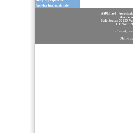
Dai gruppi sportivi
Attività Internazionale
ASPLI asd - Associazio
Associaz
Sede Sociale 30135 Ven
C.F. 94035
Created, ho
Ultimo a