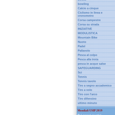
bowling
Calcio a cinque
Ciclismo in linea e
cronometro
Corsa campestre
Corsa su strada
INIZIATIVE
MODULISTICA
Mountain Bike
Nuoto
Padel
Pallavolo
Pesca al colpo
Pesca alla trota
pesca in acque salse
SAFEGUARDING
Sci
Tennis
Tennis tavolo
Tiro a segno accademico
Tiro a volo
Tiro con l'arco
Tiro difensivo
ultimo minuto
Mondiali USIP 2019