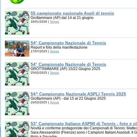
55 campionato nazionale Aspli di tennis
Grottammare (AP) dal 14 al 21 giugno
16/01/2026 |
Tennis
54° Campionato Nazionale di Tennis
Report e foto della manifestazione
17/07/2025 |
Tennis
54° Campionato Nazionale di Tennis
GROTTAMMARE (AP) 15/22 Giugno 2025
25/02/2025 |
Tennis
54^ Campionato Nazionale ASPLI Tennis 2025
Grottammare (AP) - dal 15 al 22 Giugno 2025
10/02/2025 |
Tennis
53° Campionato Italiano ASPMI di Tennis - foto e cl
Novità e conferme protagoniste dei Campionati di Tennis: Matte
Sara Alessandrini (Firenze) sono i Campioni Italiani Assoluti. Il 
titolo a Squadre.