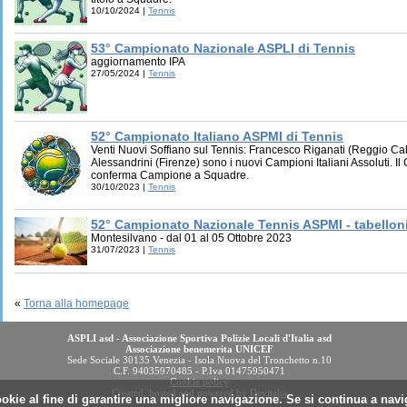
10/10/2024 |
Tennis
53° Campionato Nazionale ASPLI di Tennis
aggiornamento IPA
27/05/2024 |
Tennis
52° Campionato Italiano ASPMI di Tennis
Venti Nuovi Soffiano sul Tennis: Francesco Riganati (Reggio Ca
Alessandrini (Firenze) sono i nuovi Campioni Italiani Assoluti. Il 
conferma Campione a Squadre.
30/10/2023 |
Tennis
52° Campionato Nazionale Tennis ASPMI - tabelloni 
Montesilvano - dal 01 al 05 Ottobre 2023
31/07/2023 |
Tennis
«
Torna alla homepage
ASPLI asd - Associazione Sportiva Polizie Locali d'Italia asd
Associazione benemerita UNICEF
Sede Sociale 30135 Venezia - Isola Nuova del Tronchetto n.10
C.F. 94035970485 - P.Iva 01475950471
Cookie policy
Created, hosted and powered by
Devitalia
cookie al fine di garantire una migliore navigazione. Se si continua a navig