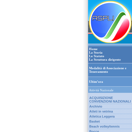
Home
La Storia
Lo Statuto
La Struttura dirigente
Modalità di Associazione e
Tesseramento
Ultim’ora
Attività Nazionale
ACQUISIZIONE
CONVENZIONI NAZIONALI
Archivio
Atleti in vetrina
Atletica Leggera
Basket
Beach volley/tennis
Bocce