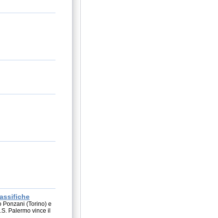
assifiche
o Ponzani (Torino) e
G.S. Palermo vince il