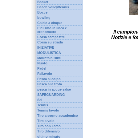
Basket
Beach volley/tennis
Bocce
bowling
Calcio a cinque
Ciclismo in linea e
Il campion
cronometro
Notizie e f
Corsa campestre
Corsa su strada
INIZIATIVE
MODULISTICA
Mountain Bike
Nuoto
Padel
Pallavolo
Pesca al colpo
Pesca alla trota
pesca in acque salse
SAFEGUARDING
Sci
Tennis
Tennis tavolo
Tiro a segno accademico
Tiro a volo
Tiro con l'arco
Tiro difensivo
ultimo minuto