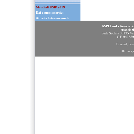
Mondiali USIP 2019
Dai gruppi sportivi
Attività Internazionale
ASPLI asd - Associazio
Associaz
Sede Sociale 30135 Ven
C.F. 94035
Created, ho
Ultimo a