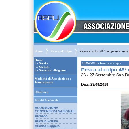
Home
Pesca al colpo
Pesca al colpo 46° campionato nazi
Home
La Storia
18/09/2018 - Pesca al colpo
Lo Statuto
Pesca al colpo 46°
La Struttura dirigente
26 - 27 Settembre San 
Modalità di Associazione e
Tesseramento
Data:
29/08/2018
Ultim’ora
Attività Nazionale
ACQUISIZIONE
CONVENZIONI NAZIONALI
Archivio
Atleti in vetrina
Atletica Leggera