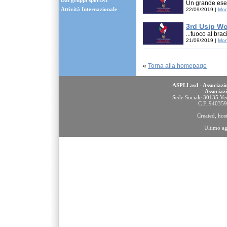
Dai gruppi sportivi
Un grande esem
Attività Internazionale
22/09/2019 |
Mon
3rd Usip Wo
...fuoco al brac
21/09/2019 |
Mon
«
Torna alla homepage
ASPLI asd - Associazio
Associaz
Sede Sociale 30135 Ven
C.F. 94035
Created, ho
Ultimo a