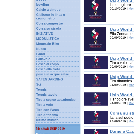
Usip World
bowling
Il medagliere
06/10/2019 |
Mon
Calcio a cinque
Ciclismo in linea e
cronometro
Corsa campestre
Corsa su strada
Usip World
INIZIATIVE
Elia Zennaro: u
26/09/2019 |
Mon
MODULISTICA
Mountain Bike
Nuoto
Padel
Usip World
Pallavolo
Tiro a volo…alt
Pesca al colpo
26/09/2019 |
Mon
Pesca alla trota
pesca in acque salse
Usip World
SAFEGUARDING
Tiro dinamico…
Sci
24/09/2019 |
Mon
Tennis
Usip World
Tennis tavolo
Il Tricolore sv
Tiro a segno accademico
24/09/2019 |
Mon
Tiro a volo
Tiro con l'arco
Corsa su st
Tiro difensivo
Italia sul podi
ultimo minuto
23/09/2019 |
Mon
Mondiali USIP 2019
Daniele Cas