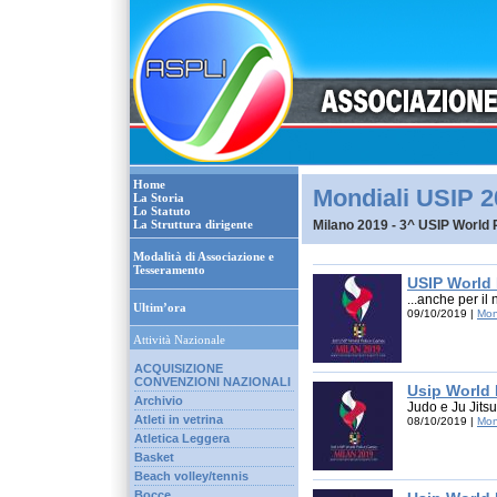
Home
Mondiali USIP 2
La Storia
Lo Statuto
La Struttura dirigente
Milano 2019 - 3^ USIP World 
Modalità di Associazione e
Tesseramento
USIP World
...anche per il
Ultim’ora
09/10/2019 |
Mon
Attività Nazionale
ACQUISIZIONE
CONVENZIONI NAZIONALI
Usip World
Archivio
Judo e Ju Jitsu
Atleti in vetrina
08/10/2019 |
Mon
Atletica Leggera
Basket
Beach volley/tennis
Bocce