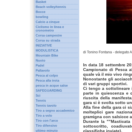
Basket
Beach volley/tennis
Bocce
bowling
Calcio a cinque
Ciclismo in linea e
cronometro
Corsa campestre
Corsa su strada
INIZIATIVE
MODULISTICA
di Tonino Fontana - delegato
Mountain Bike
Nuoto
In data 18 settembre 20
Padel
Campionato di Pesca al
Pallavolo
quale và il mio vivo rin
Pesca al colpo
Nonostante gli acciacch
Pesca alla trota
di vari gruppi sportivi.
pesca in acque salse
Ci tengo a sottolineare 
SAFEGUARDING
parte in quiescenza e 
Sci
riuscita della manifest
Tennis
gara si è svolta sotto u
Tennis tavolo
Alla fine della gara ci s
Tiro a segno accademico
molteplici gare naziona
Tiro a volo
gramigna con salsicce al
Tiro con l'arco
Durante la ""Masticata 
sottoscritto, coadiuva
Tiro difensivo
classifiche inviate).
ultimo minuto