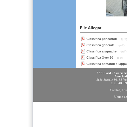
File Allegati
Classifica per settori
(pdf)
Classifica generale
(pdf)
Classifica a squadre
(pdf)
Classifica Over 60
(pdf)
Classifica comandi di app
ASPLI asd - Associazio
Associaz
Sede Sociale 30135 Ven
C.F. 94035
Created, ho
Ultimo a