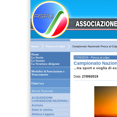
Home
Pesca al colpo
Campionato Nazionale Pesca al Col
Home
La Storia
27/09/2019 - Pesca al colpo
Lo Statuto
Campionato Nazion
La Struttura dirigente
...tra sport e voglia di e
Modalità di Associazione e
Tesseramento
Data:
27/09/2019
Ultim’ora
Attività Nazionale
ACQUISIZIONE
CONVENZIONI NAZIONALI
Archivio
Atleti in vetrina
Atletica Leggera