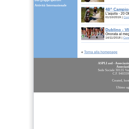
Dai gruppi sportivi
Attività Internazionale
48^ Campio
L'aquila - 20 O
01/10/2019 |
Cor
Dublino - V
Onorata al meg
14/11/2018 |
Cor
«
Torna alla homepage
ASPLI asd - Associazio
Associaz
Sede Sociale 30135 Ven
C.F. 94035
Created, ho
Ultimo a