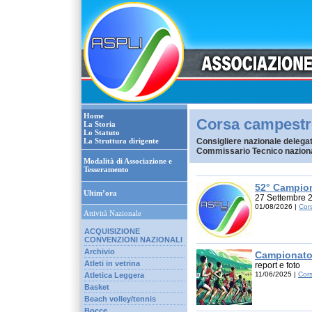
Home
Corsa campestr
La Storia
Lo Statuto
La Struttura dirigente
Consigliere nazionale delega
Commissario Tecnico nazion
Modalità di Associazione e
Tesseramento
52° Campio
Ultim’ora
27 Settembre 
01/08/2026 |
Cor
Attività Nazionale
ACQUISIZIONE
CONVENZIONI NAZIONALI
Archivio
Campionato 
Atleti in vetrina
report e foto
11/06/2025 |
Cor
Atletica Leggera
Basket
Beach volley/tennis
Bocce