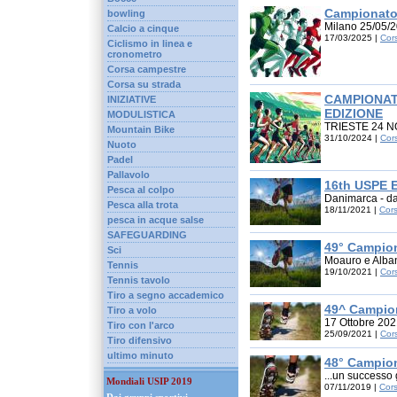
Campionato
bowling
Milano 25/05/2
Calcio a cinque
17/03/2025 |
Cor
Ciclismo in linea e
cronometro
Corsa campestre
Corsa su strada
CAMPIONAT
INIZIATIVE
EDIZIONE
MODULISTICA
TRIESTE 24 
Mountain Bike
31/10/2024 |
Cor
Nuoto
Padel
Pallavolo
16th USPE 
Pesca al colpo
Danimarca - da
Pesca alla trota
18/11/2021 |
Cor
pesca in acque salse
SAFEGUARDING
49° Campio
Sci
Moauro e Alban
Tennis
19/10/2021 |
Cor
Tennis tavolo
Tiro a segno accademico
49^ Campio
Tiro a volo
17 Ottobre 2021
Tiro con l'arco
25/09/2021 |
Cor
Tiro difensivo
ultimo minuto
48° Campio
...un successo 
Mondiali USIP 2019
07/11/2019 |
Cor