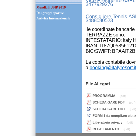
Vice Presidente ASPL
3477929276
Mondiali USIP 2019
Dai gruppi sportivi
Consigliere Tenni
Attività Internazionale
3488080523
le coordinate bancarie 
TERRAZZE sono:
INTESTATARIO: Italy Ho
IBAN: IT87Q0585612
BIC/SWIFT: BPAAIT2B
La copia contabile dovr
a
booking@italyresort.i
File Allegati
PROGRAMMA
(pdf)
SCHEDA GARE PDF
(pdf)
SCHEDA GARE ODT
(odt)
FORM 1 da compilare elettr
Liberatoria privacy
(pdf)
REGOLAMENTO
(pdf)