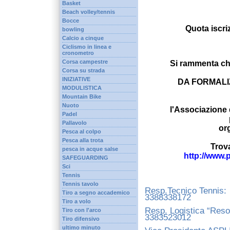
Basket
Beach volley/tennis
Bocce
Quota iscri
bowling
Calcio a cinque
Ciclismo in linea e
cronometro
Corsa campestre
Si rammenta che
Corsa su strada
INIZIATIVE
DA FORMALIZ
MODULISTICA
Mountain Bike
Nuoto
l'Associazione 
Padel
Pallavolo
or
Pesca al colpo
Pesca alla trota
Trov
pesca in acque salse
http://www.
SAFEGUARDING
Sci
Tennis
Tennis tavolo
Resp.Tecnico Tenn
Tiro a segno accademico
3388338172
Tiro a volo
Resp. Logistica “Re
Tiro con l'arco
3383523012
Tiro difensivo
ultimo minuto