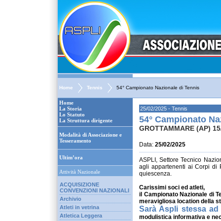
Home
Tennis
54° Campionato Nazionale di Tennis
Home
La Storia
25/02/2025 - Tennis
Lo Statuto
54° Campionato Naz
La Struttura dirigente
GROTTAMMARE (AP) 15/
Modalità di Associazione e
Tesseramento
Data:
25/02/2025
Ultim’ora
ASPLI, Settore Tecnico Nazion
agli appartenenti ai Corpi di 
Attività Nazionale
quiescenza.
ACQUISIZIONE
Carissimi soci ed atleti,
CONVENZIONI NAZIONALI
il Campionato Nazionale di Te
Archivio
meravigliosa location della st
Atleti in vetrina
Sarà Asp
l
i stessa ad
Atletica Leggera
modulistica informativa e nec