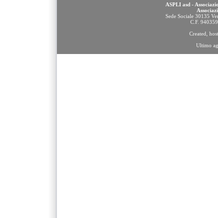
ASPLI asd - Associazio
Associaz
Sede Sociale 30135 Ven
C.F. 94035
Created, ho
Ultimo a