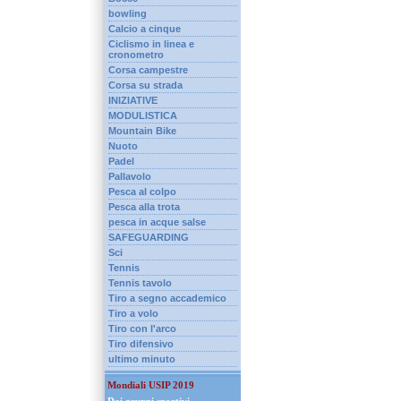
bowling
Calcio a cinque
Ciclismo in linea e
cronometro
Corsa campestre
Corsa su strada
INIZIATIVE
MODULISTICA
Mountain Bike
Nuoto
Padel
Pallavolo
Pesca al colpo
Pesca alla trota
pesca in acque salse
SAFEGUARDING
Sci
Tennis
Tennis tavolo
Tiro a segno accademico
Tiro a volo
Tiro con l'arco
Tiro difensivo
ultimo minuto
Mondiali USIP 2019