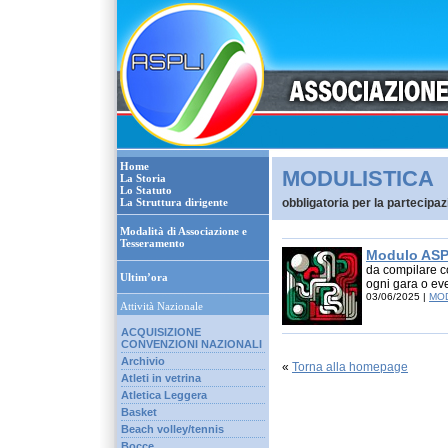
Home
MODULISTICA
La Storia
Lo Statuto
La Struttura dirigente
obbligatoria per la partecip
Modalità di Associazione e
Tesseramento
Modulo ASPL
da compilare co
Ultim’ora
ogni gara o ev
03/06/2025 |
MOD
Attività Nazionale
ACQUISIZIONE
CONVENZIONI NAZIONALI
Archivio
«
Torna alla homepage
Atleti in vetrina
Atletica Leggera
Basket
Beach volley/tennis
Bocce