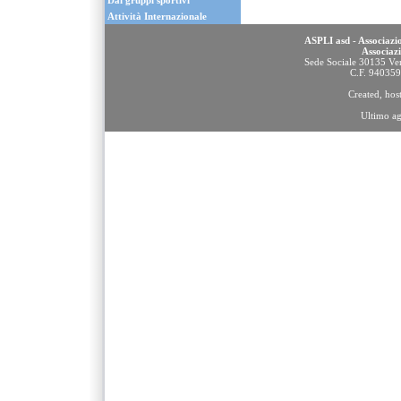
Dai gruppi sportivi
Attività Internazionale
ASPLI asd - Associazio
Associaz
Sede Sociale 30135 Ven
C.F. 94035
Created, ho
Ultimo a