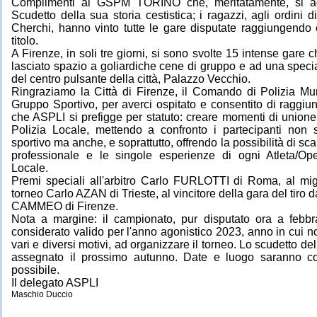
Complimenti al GSPM TORINO che, meritatamente, si ag
Scudetto della sua storia cestistica; i ragazzi, agli ordini
Cherchi, hanno vinto tutte le gare disputate raggiungendo c
titolo.
A Firenze, in soli tre giorni, si sono svolte 15 intense gar
lasciato spazio a goliardiche cene di gruppo e ad una special
del centro pulsante della città, Palazzo Vecchio.
Ringraziamo la Città di Firenze, il Comando di Polizia Mun
Gruppo Sportivo, per averci ospitato e consentito di raggiung
che ASPLI si prefigge per statuto: creare momenti di unione t
Polizia Locale, mettendo a confronto i partecipanti non
sportivo ma anche, e soprattutto, offrendo la possibilità di sc
professionale e le singole esperienze di ogni Atleta/Ope
Locale.
Premi speciali all'arbitro Carlo FURLOTTI di Roma, al migl
torneo Carlo AZAN di Trieste, al vincitore della gara del tiro 
CAMMEO di Firenze.
Nota a margine: il campionato, pur disputato ora a febbr
considerato valido per l'anno agonistico 2023, anno in cui non
vari e diversi motivi, ad organizzare il torneo. Lo scudetto d
assegnato il prossimo autunno. Date e luogo saranno c
possibile.
Il delegato ASPLI
Maschio Duccio