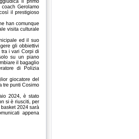
giudica il primo
 di coach Gerolamo
osì il prestigioso
e che han comunque
e visita culturale
icipale ed il suo
ere gli obbiettivi
ra i vari Corpi di
 solo su un piano
ambiare il bagaglio
ratore di Polizia
ior giocatore del
da tre punti Cosimo
aio 2024, è stato
 si è riusciti, per
el basket 2024 sarà
omunicati appena