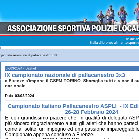
mpionato nazionale di pallacanestro 3x3
07/03/2024 - Basket
IX campionato nazionale di pallacanestro 3x3
a Firenze s'impone il GSPM TORINO. Sbaraglia tutti e vince il su
nazionale.
Data:
03/03/2024
Campionato Italiano Pallacanestro ASPLI - IX Edi
26-28 Febbraio 2024
E’ con grandissimo piacere che, in qualità di delegato ASP
più sincero ringraziamento a tutti gli atleti che hanno partec
come al solito, un impegno ed una passione impareggiabile
Campionato appena concluso a Firenze.