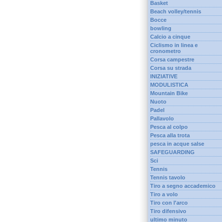
Basket
Beach volley/tennis
Bocce
bowling
Calcio a cinque
Ciclismo in linea e
cronometro
Corsa campestre
Corsa su strada
INIZIATIVE
MODULISTICA
Mountain Bike
Nuoto
Padel
Pallavolo
Pesca al colpo
Pesca alla trota
pesca in acque salse
SAFEGUARDING
Sci
Tennis
Tennis tavolo
Tiro a segno accademico
Tiro a volo
Tiro con l'arco
Tiro difensivo
ultimo minuto