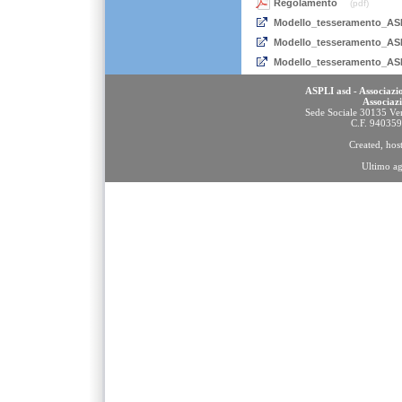
Regolamento
(pdf)
Modello_tesseramento_AS
Modello_tesseramento_ASP
Modello_tesseramento_ASP
ASPLI asd - Associazio
Associaz
Sede Sociale 30135 Ven
C.F. 94035
Created, ho
Ultimo a