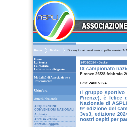
Home
Basket
IX campionato nazionale di pallacanestro 3x
Home
La Storia
24/01/2024 - Basket
Lo Statuto
IX campionato nazi
La Struttura dirigente
Firenze 26/28 febbraio 
Modalità di Associazione e
Tesseramento
Data:
24/01/2024
Ultim’ora
Il gruppo sportivo 
Firenze), è felice 
Attività Nazionale
Nazionale di ASPLI
ACQUISIZIONE
9° edizione del cam
CONVENZIONI NAZIONALI
3vs3, edizione 202
Archivio
nostri ospiti per p
Atleti in vetrina
Atletica Leggera