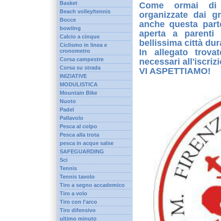
Basket
Come ormai di c
Beach volley/tennis
organizzate dai gr
Bocce
anche questa parte
bowling
aperta a parenti
Calcio a cinque
bellissima città du
Ciclismo in linea e
In allegato trova
cronometro
Corsa campestre
necessari all'iscriz
Corsa su strada
VI ASPETTIAMO!
INIZIATIVE
MODULISTICA
Mountain Bike
Nuoto
Padel
Pallavolo
Pesca al colpo
Pesca alla trota
pesca in acque salse
SAFEGUARDING
Sci
Tennis
Tennis tavolo
Tiro a segno accademico
Tiro a volo
Tiro con l'arco
Tiro difensivo
ultimo minuto