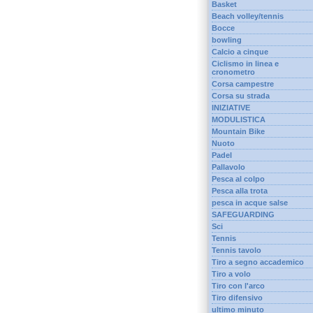
Basket
Beach volley/tennis
Bocce
bowling
Calcio a cinque
Ciclismo in linea e
cronometro
Corsa campestre
Corsa su strada
INIZIATIVE
MODULISTICA
Mountain Bike
Nuoto
Padel
Pallavolo
Pesca al colpo
Pesca alla trota
pesca in acque salse
SAFEGUARDING
Sci
Tennis
Tennis tavolo
Tiro a segno accademico
Tiro a volo
Tiro con l'arco
Tiro difensivo
ultimo minuto