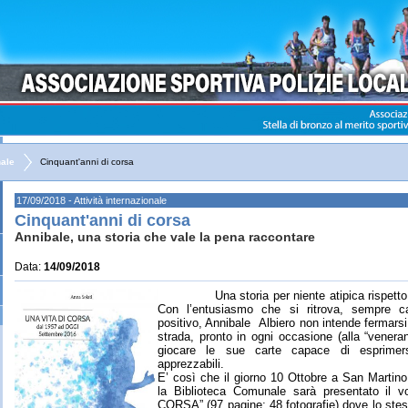
nale
Cinquant'anni di corsa
17/09/2018 - Attività internazionale
Cinquant'anni di corsa
Annibale, una storia che vale la pena raccontare
Data:
14/09/2018
Una storia per niente atipica rispetto a 
Con l’entusiasmo che si ritrova, sempre c
positivo, Annibale
Albiero non intende fermarsi
strada, pronto in ogni occasione (alla “venera
giocare le sue carte capace di esprimers
apprezzabili.
E’ così che il giorno 10 Ottobre a San Martin
la Biblioteca Comunale sarà presentato il
CORSA” (97 pagine; 48 fotografie) dove lo ste