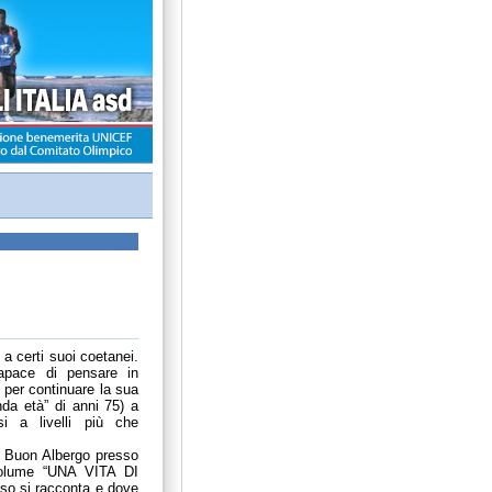
certi suoi coetanei.
apace di pensare in
 per continuare la sua
nda età” di anni 75) a
i a livelli più che
o Buon Albergo presso
 volume “UNA VITA DI
sso si racconta e dove