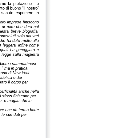
iamo la prefazione - è
to di buono “il nostro”
 saputo esprimere in
loro imprese finiscono
e di mito che dura nel
uesta breve biografia,
onosciuti solo dai veri
 che ha dato molto allo
a leggera, infine come
quali ha gareggiato e
i legge sulla maglietta
lbiero i sammartinesi
.” ma in pratica
tona di New York.
tletica e dei
ato il corpo per
erficialità anche nella
i sforzi finiscano per
a
e magari che in
uore che da fermo batte
 le sue doti per