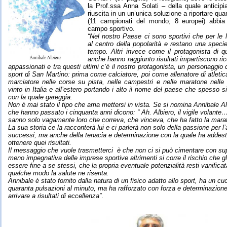
la Prof.ssa Anna Solati – della quale anticip
riuscita in un un’unica soluzione a riportare quan
(11 campionati del mondo; 8 europei) abbia
campo sportivo.
“Nel nostro Paese ci sono sportivi che per le 
al centro della popolarità e restano una speci
tempo. Altri invece come il protagonista di q
anche hanno raggiunto risultati impartiscono ric
appassionati e tra questi ultimi c’è il nostro protagonista, un personaggio
sport di San Martino: prima come calciatore, poi come allenatore di atletic
marciatore nelle corse su pista, nelle campestri e nelle maratone nelle 
vinto in Italia e all’estero portando i alto il nome del paese che spesso s
con la quale gareggia.
Non è mai stato il tipo che ama mettersi in vista. Se si nomina Annibale A
che hanno passato i cinquanta anni dicono: “ Ah. Albiero, il vigile volante…
sanno solo vagamente loro che correva, che vinceva, che ha fatto la mara
La sua storia ce la racconterà lui e ci parlerà non solo della passione per l’a
successi, ma anche della tenacia e determinazione con la quale ha addestr
ottenere quei risultati.
Il messaggio che vuole trasmetterci
è che non ci si può cimentare con sup
meno impegnativa delle imprese sportive altrimenti si corre il rischio che gl
essere fine a se stessi, che la propria eventuale potenzialità resti vanificat
qualche modo la salute ne risenta.
Annibale è stato fornito dalla natura di un fisico adatto allo sport, ha un c
quaranta pulsazioni al minuto, ma ha rafforzato con forza e determinazione
arrivare a risultati di eccellenza”
.