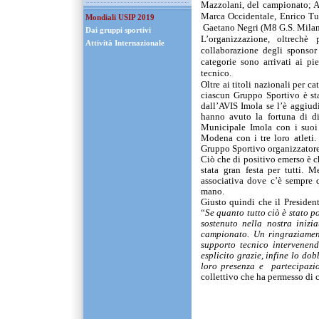
Mazzolani, del campionato; 
Marca Occidentale,
Enrico Tu
Mondiali USIP 2019
Gaetano Negri (M8 G.S. Milan
Dai gruppi sportivi
L’organizzazione, oltrechè
Attività Internazionale
collaborazione degli sponsor
categorie sono arrivati ai p
tecnico.
Oltre ai titoli nazionali per c
ciascun Gruppo Sportivo è st
dall’AVIS Imola se l’è aggiudi
hanno avuto la fortuna di d
Municipale Imola con i suoi
Modena con i tre loro atleti. 
Gruppo Sportivo organizzatore e
Ciò che di positivo emerso è c
stata gran festa per tutti. M
associativa dove c’è sempre 
mano.
Giusto quindi che il Presiden
“
Se quanto tutto ciò è stato 
sostenuto nella nostra inizi
campionato. Un ringraziamen
supporto tecnico intervenen
esplicito grazie, infine lo do
loro presenza e
partecipazi
collettivo che ha permesso di 