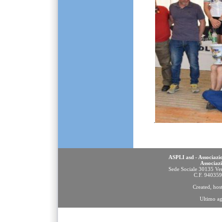
.
ASPLI asd - Associazio
Associaz
Sede Sociale 30135 Ven
C.F. 94035
Created, ho
Ultimo a