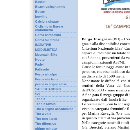
Basket
Beach volley/tennis
Bocce
bowling
Calcio a cinque
Ciclismo in linea e
cronometro
Corsa campestre
Borgo Tossignano
(BO) – L’ev
Corsa su strada
grazie alla disponibilità conc
INIZIATIVE
Criterium Nazionale UISP; Ca
MODULISTICA
capace di radunare un totale co
Mountain Bike
cui 3 donne, provenienti da var
Nuoto
campioni nazionali ASPMI.
Padel
Causa le forti piogge avute in s
Pallavolo
percorso, che reso insidioso da
Pesca al colpo
un dislivello di 1500 metri.
Pesca alla trota
Nonostante le difficoltà che s
pesca in acque salse
sentieri della Vena del Ge
SAFEGUARDING
dell’UNESCO -
sono riusciti a
Sci
A fine gara il mega gruppo di 
Tennis
organizzato dall’ Imola Bike.
Le premiazioni, con la consegna
Tennis tavolo
visto in categoria femminile 
Tiro a segno accademico
per Marina Ravaglia (G.S. Im
Tiro a volo
in quanto atleta al via proveni
Tiro con l'arco
Nelle categorie maschili titoli
Tiro difensivo
G.S. Brescia); Stefano Martini
ultimo minuto