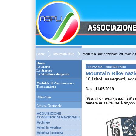
Home
Mountain Bike
Mountain Bike nazionale: Ad Imola è fe
Home
La Storia
11/05/2018 - Mountain Bike
Lo Statuto
Mountain Bike nazio
La Struttura dirigente
10 i titoli assegnati, ec
Modalità di Associazione e
Tesseramento
Data:
11/05/2018
Ultim’ora
"Non devi avere paura della 
temere la salita, se è troppo 
Attività Nazionale
ACQUISIZIONE
CONVENZIONI NAZIONALI
Archivio
Atleti in vetrina
Atletica Leggera