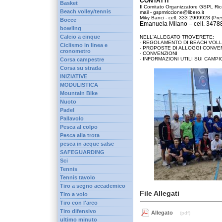
CONTATTI
Basket
Il Comitato Organizzatore GSPL Ricci
Beach volley/tennis
mail - gspmriccione@libero.it
Miky Banci - cell. 333 2909928 (Pr
Bocce
Emanuela Milano – cell. 3478
bowling
Calcio a cinque
NELL'ALLEGATO TROVERETE:
- REGOLAMENTO DI BEACH VOLL
Ciclismo in linea e
- PROPOSTE DI ALLOGGI CONVE
cronometro
- CONVENZIONI
- INFORMAZIONI UTILI SUI CAMPI
Corsa campestre
Corsa su strada
INIZIATIVE
MODULISTICA
Mountain Bike
Nuoto
Padel
Pallavolo
Pesca al colpo
Pesca alla trota
pesca in acque salse
SAFEGUARDING
Sci
Tennis
Tennis tavolo
Tiro a segno accademico
File Allegati
Tiro a volo
Tiro con l'arco
Tiro difensivo
Allegato
(pdf)
ultimo minuto