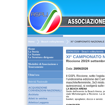
Home
Beach volley/tennis
XI° CAMPIONATO NAZIONALE
Home
La Storia
29/06/2026 - Beach volley/tennis
Lo Statuto
XI° CAMPIONATO 
La Struttura dirigente
Riccione 20/24 settembr
Modalità di Associazione e
Tesseramento
Data:
28/06/2026
Ultim’ora
Il GSPL Riccione, sotto l’egida 
l’undicesima edizione del Cam
Attività Nazionale
maschile/femminile, 3x3 misto. 
quiescenza), si svolgerà sull
ACQUISIZIONE
LA BEACH ARENA
CONVENZIONI NAZIONALI
Sede dell’evento la Beach Arena, pos
viale Michelangelo a Riccione. La st
Archivio
da
Atleti in vetrina
basket, spogliatoi, docce e servizi.
Atletica Leggera