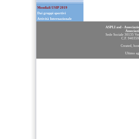
Mondiali USIP 2019
Dai gruppi sportivi
Attività Internazionale
ASPLI asd - Associazio
Associaz
Sede Sociale 30135 Ven
C.F. 94035
Created, ho
Ultimo a