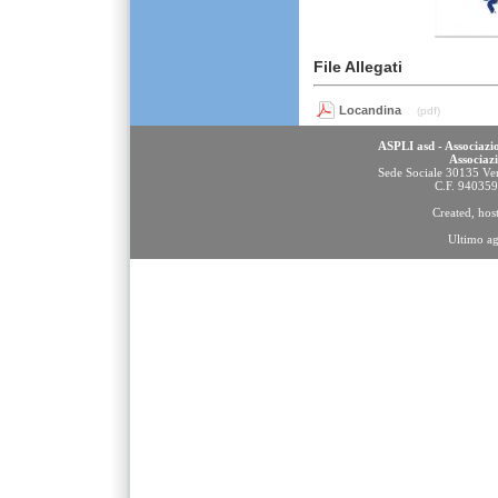
File Allegati
Locandina
(pdf)
ASPLI asd - Associazio
Associaz
Sede Sociale 30135 Ven
C.F. 94035
Created, ho
Ultimo a