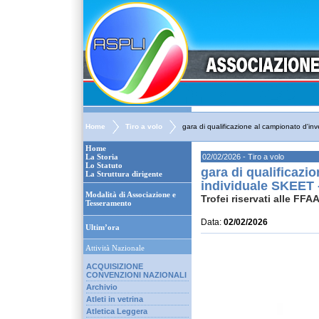
Home
Tiro a volo
gara di qualificazione al campionato d'i
Home
La Storia
02/02/2026 - Tiro a volo
Lo Statuto
gara di qualificazi
La Struttura dirigente
individuale SKEET 
Modalità di Associazione e
Trofei riservati alle F
Tesseramento
Data:
02/02/2026
Ultim’ora
Attività Nazionale
ACQUISIZIONE
CONVENZIONI NAZIONALI
Archivio
Atleti in vetrina
Atletica Leggera