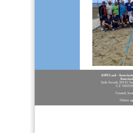
ASPLI asd - Associazio
Associaz
Sede Sociale 30135 Ven
C.F. 94035
Created, ho
Ultimo a