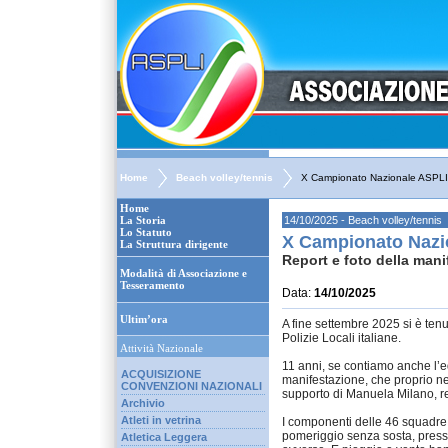
Home
Beach volley/tennis
X Campionato Nazionale ASPLI 
Home
La Storia
14/10/2025 - Beach volley/tennis
Lo Statuto
X Campionato Nazio
La Struttura dirigente
Report e foto della mani
Modalità di Associazione e
Tesseramento
Data:
14/10/2025
Ultim’ora
A fine settembre 2025 si è ten
Polizie Locali italiane.
Attività Nazionale
11 anni, se contiamo anche l’e
ACQUISIZIONE
manifestazione, che proprio nell’
CONVENZIONI NAZIONALI
supporto di Manuela Milano, r
Archivio
Atleti in vetrina
I componenti delle 46 squadre 
pomeriggio senza sosta, presso
Atletica Leggera