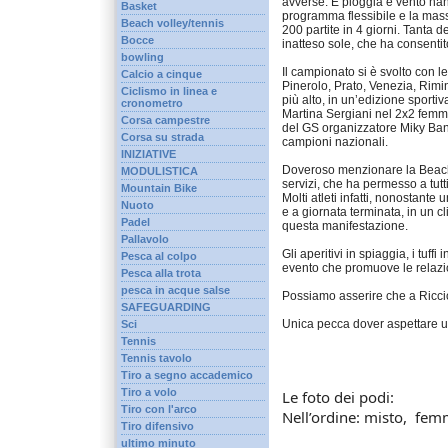
avverse. E pioggia e vento hann
Basket
programma flessibile e la massi
Beach volley/tennis
200 partite in 4 giorni. Tanta
Bocce
inatteso sole, che ha consentit
bowling
Il campionato si è svolto con 
Calcio a cinque
Pinerolo, Prato, Venezia, Rim
Ciclismo in linea e
più alto, in un’edizione sporti
cronometro
Martina Sergiani nel 2x2 femmi
Corsa campestre
del GS organizzatore Miky
Ban
Corsa su strada
campioni nazionali.
INIZIATIVE
Doveroso menzionare la Beach A
MODULISTICA
servizi, che ha permesso a tutti,
Mountain Bike
Molti atleti infatti, nonostante
Nuoto
e a giornata terminata, in un c
Padel
questa manifestazione.
Pallavolo
Gli aperitivi in spiaggia, i tuff
Pesca al colpo
evento che promuove le relazio
Pesca alla trota
pesca in acque salse
Possiamo asserire che a Riccio
SAFEGUARDING
Unica pecca dover aspettare un
Sci
Tennis
Tennis tavolo
Tiro a segno accademico
Tiro a volo
Le foto dei podi:
Tiro con l'arco
Nell’ordine: misto, femm
Tiro difensivo
ultimo minuto