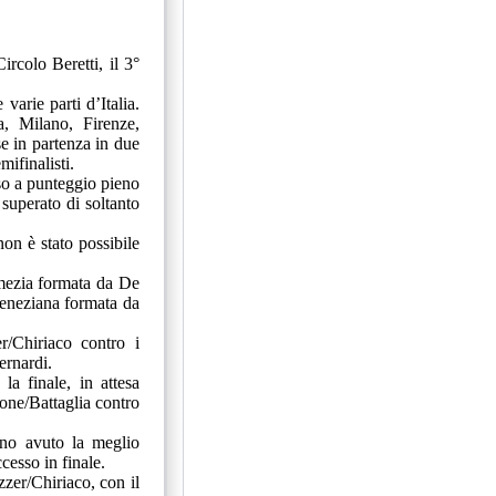
rcolo Beretti, il 3°
varie parti d’Italia.
a, Milano, Firenze,
e in partenza in due
mifinalisti.
uso a punteggio pieno
superato di soltanto
non è stato possibile
omezia formata da De
veneziana formata da
r/Chiriaco contro i
ernardi.
la finale, in attesa
mone/Battaglia contro
nno avuto la meglio
cesso in finale.
zzer/Chiriaco, con il