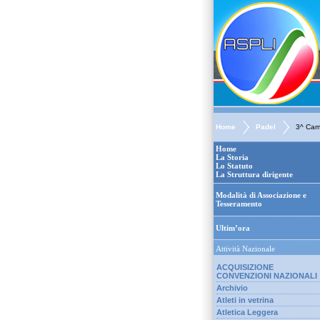
Home
Padel
3^ Cam
Home
La Storia
Lo Statuto
La Struttura dirigente
Modalità di Associazione e
Tesseramento
Ultim’ora
Attività Nazionale
ACQUISIZIONE
CONVENZIONI NAZIONALI
Archivio
Atleti in vetrina
Atletica Leggera