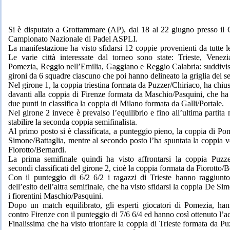
Si è disputato a Grottammare (AP), dal 18 al 22 giugno presso il Ci
Campionato Nazionale di Padel ASPLI.
La manifestazione ha visto sfidarsi 12 coppie provenienti da tutte le 
Le varie città interessate dal torneo sono state: Trieste, Venezi
Pomezia, Reggio nell’Emilia, Gaggiano e Reggio Calabria: suddivis
gironi da 6 squadre ciascuno che poi hanno delineato la griglia dei se
Nel girone 1, la coppia triestina formata da Puzzer/Chiriaco, ha chi
davanti alla coppia di Firenze formata da Maschio/Pasquini, che ha 
due punti in classifica la coppia di Milano formata da Galli/Portale.
Nel girone 2 invece è prevalso l’equilibrio e fino all’ultima partita 
stabilire la seconda coppia semifinalista.
Al primo posto si è classificata, a punteggio pieno, la coppia di P
Simone/Battaglia, mentre al secondo posto l’ha spuntata la coppia 
Fiorotto/Bernardi.
La prima semifinale quindi ha visto affrontarsi la coppia Puzze
secondi classificati del girone 2, cioè la coppia formata da Fiorotto/B
Con il punteggio di 6/2 6/2 i ragazzi di Trieste hanno raggiunto 
dell’esito dell’altra semifinale, che ha visto sfidarsi la coppia De Si
i fiorentini Maschio/Pasquini.
Dopo un match equilibrato, gli esperti giocatori di Pomezia, ha
contro Firenze con il punteggio di 7/6 6/4 ed hanno così ottenuto l’ac
Finalissima che ha visto trionfare la coppia di Trieste formata da Pu