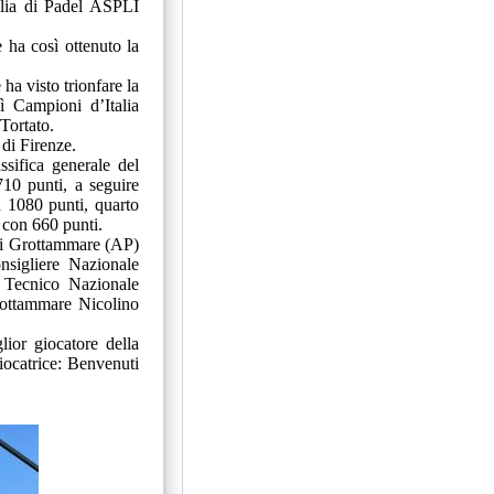
alia di Padel ASPLI
 ha così ottenuto la
 ha visto trionfare la
ì Campioni d’Italia
Tortato.
 di Firenze.
ssifica generale del
710 punti, a seguire
n 1080 punti, quarto
a con 660 punti.
di Grottammare (AP)
nsigliere Nazionale
 Tecnico Nazionale
rottammare Nicolino
ior giocatore della
giocatrice: Benvenuti