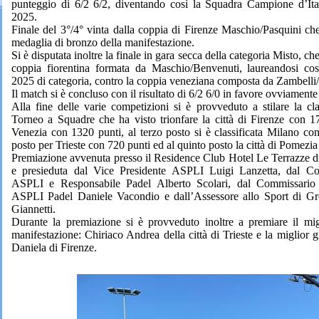
punteggio di 6/2 6/2, diventando così la Squadra Campione d’It
2025.
Finale del 3°/4° vinta dalla coppia di Firenze Maschio/Pasquini che
medaglia di bronzo della manifestazione.
Si è disputata inoltre la finale in gara secca della categoria Misto, che
coppia fiorentina formata da Maschio/Benvenuti, laureandosi cos
2025 di categoria, contro la coppia veneziana composta da Zambelli/
Il match si è concluso con il risultato di 6/2 6/0 in favore ovviamente
Alla fine delle varie competizioni si è provveduto a stilare la cla
Torneo a Squadre che ha visto trionfare la città di Firenze con 1
Venezia con 1320 punti, al terzo posto si è classificata Milano co
posto per Trieste con 720 punti ed al quinto posto la città di Pomezi
Premiazione avvenuta presso il Residence Club Hotel Le Terrazze 
e presieduta dal Vice Presidente ASPLI Luigi Lanzetta, dal Co
ASPLI e Responsabile Padel Alberto Scolari, dal Commissario
ASPLI Padel Daniele Vacondio e dall’Assessore allo Sport di G
Giannetti.
Durante la premiazione si è provveduto inoltre a premiare il migl
manifestazione: Chiriaco Andrea della città di Trieste e la miglior 
Daniela di Firenze.