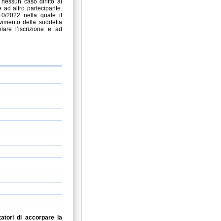
nessun caso diritto al
e ad altro partecipante.
10/2022 nella quale il
vimento della suddetta
are l’iscrizione e ad
atori di accorpare la