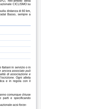
SPLI,
nell’ambito
della
azionale CICLISMO su
sulla distanza di 60 km,
Pradal Basso, sempre a
taliani in servizio o in
e ancora associato può
alità di associazione e
’iscrizione. Ogni atleta
tica e in regola con il
Saranno comunque chiuse
e parti e specificando
azionale-acsi-forze-