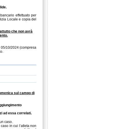
lide.
 bancario effettuato per
lizia Locale e copia del
rattutto che non avrà
ento.
l 05/10/2024 (compresa
to.
domenica sul campo di
raggiungimento
i ad essa correlati.
un caso.
caso in cui l’atleta non