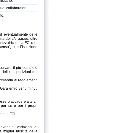
icitario;
suoi
collaboratori.
tto.
 ed eventualmente delle
ria della/e gara/e, oltre
izzatrici della FCI o di
enso”, con l’iscrizione
sservare il più completo
 delle disposizioni dei
 rimanda ai regolamenti
 Gara entro venti minuti
essero accadere a terzi,
 per sé e per i propri
onale FCI.
eventuali variazioni al
 miglior riuscita della