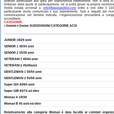
potesse partecipare alla gara per sopravvenuti impedimenti, non si avrà in 
rimborso della quota di partecipazione, né si potrà girare la propria iscrizion
Andrà inviata un’email a:
info@keepsporting.com
entro e non oltre il 10/
partecipante dovrà comunicare il suo impedimento. Solo a seguito del rice
comunicazione nel termine indicato, l’organizzazione provvederà a congel
accreditarla.
CATEGORIE:
•
Uomini e Donne SUDDIVISIONI CATEGORIE ACSI
JUNIOR 19/29 anni
SENIOR 1 30/34 anni
SENIOR 2 35/39 anni
VETERANI 1 40/44 anni
VETERANI 2 45/49anni
GENTLEMAN 1 50/54 anni
GENTLEMAN 2 55/59 anni
Super G/A 60/64 anni
Super G/B 65/74 ed oltre
Woman A 19/39
Woman B 40 anni ed oltre
Relativamente alla categoria Woman è data facoltà ai comitati organizz