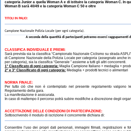
categoria Junior a quella Woman A e di istituire la categoria Woman C. In q
Woman B sarà 40/49 e la categoria Woman C 50 e oltre
TITOLI
IN
PALIO:
Campione
Nazionale
Polizia
Locale
(per
ogni
categoria).
A seconda della quantità di partecipanti potranno esserci raggupamenti d
CLASSIFICA
INDIVIDUALE
E
PREMI:
Sarà prevista sia la classifica “Campionato Nazionale Ciclismo su strada ASPLI”,
di Campione
Nazionale della Polizia Locale per categoria (assegnato anche in 
per categoria), sia la
classifica
“Generale ”
assieme
a
tutti gli altri
concorrenti.
1° Classificato di ogni categoria:
Maglia
Campione Italiano
+ medaglia + prodot
2°
e
3°
Classificato
di
ogni
categoria:
Medaglia
+
prodotti
tecnici
o
alimentari
NORMA
FINALE:
Per
tutto
ciò
che
non
è
contemplato
nel
presente
regolamento
valgono
l
Regolamento
della
gara.
La
manifestazione
è
assicurata.
In
caso
di
maltempo
il
percorso
potrà
subire
modifiche
a
discrezione
degli
organ
ACCETTAZIONE
DELLE
CONDIZIONI
DI
PARTECIPAZIONE:
Sottoscrivendo
il
modulo
di
iscrizione
il
concorrente
dichiara
di:
Consentire
l’uso
dei
propri
dati
personali,
immagini
filmati,
registrazioni
e
fo