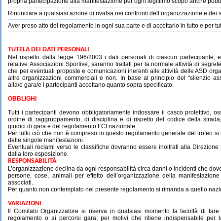
propria
partecipazione
alla
manifestazione
per
ogni
legittimo
scopo
anche
pubbl
Rinunciare
a
qualsiasi
azione
di
rivalsa
nei
confronti
dell’organizzazione
e
dei
Aver
preso
atto
del regolamento
in
ogni sua
parte
e
di
accettarlo
in
tutto
e
per
tu
TUTELA DEI DATI PERSONALI
Nel rispetto dalla legge 196/2003 i dati personali di ciascun partecipante,
relative
Associazioni
Sportive, saranno trattati per la normale attività di segrete
che per eventuali proposte e comunicazioni inerenti alle attività delle ASD organ
altre organizzazioni commerciali e non. In base al principio del “silenzio ass
alla/e gara/e i partecipanti accettano quanto sopra specificato.
OBBLIGHI
Tutti i partecipanti devono obbligatoriamente indossare il casco protettivo, o
ordine di raggruppamento, di disciplina e di rispetto del codice della strada,
giudici di gara e del regolamento FCI nazionale.
Per tutto ciò che non è compreso in questo regolamento generale del trofeo si
delle singole manifestazioni.
Eventuali reclami verso le classifiche dovranno essere inoltrati alla Direzione
dalla loro esposizione.
RESPONSABILITÀ
L’organizzazione declina da ogni responsabilità circa danni o incidenti che dov
persone, cose, animali per effetto dell’organizzazione della manifestazione
associati.
Per quanto non contemplato nel presente regolamento si rimanda a quello nazi
VARIAZIONI
Il Comitato Organizzatore si riserva in qualsiasi momento la facoltà di fare 
regolamento o ai percorsi gara, per motivi che ritiene indispensabile per la