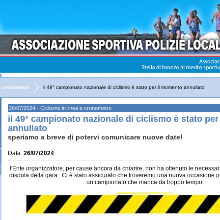
e cronometro
il 49° campionato nazionale di ciclismo è stato per il momento annullato
26/07/2024 - Ciclismo in linea e cronometro
il 49° campionato nazionale di ciclismo è stato pe
annullato
speriamo a breve di potervi comunicare nuove date!
Data:
26/07/2024
l'Ente organizzatore, per cause ancora da chiarire, non ha ottenuto le necessari
disputa della gara. Ci è stato assicurato che troveremo una nuova occasione p
un campionato che manca da troppo tempo.