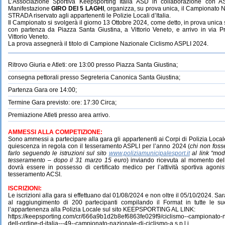
L’Associazione Sportiva Keepsporting Italia ASD in collaborazione con A
Manifestazione
GIRO DEI 5 LAGHI
,
organizza,
su
prova
unica,
il
Campionato N
STRADA riservato agli appartenenti le Polizie Locali d’Italia.
Il Campionato si svolgerà il giorno 13 Ottobre 2024, come detto, in
prova unica 
con partenza da Piazza Santa Giustina, a Vittorio Veneto, e arrivo in via 
Vittorio Veneto.
La prova assegnerà
il
titolo
di Campione
Nazionale
Ciclismo ASPLI 2024.
Ritrovo Giuria e Atleti: ore 13:00 presso Piazza Santa Giustina;
consegna pettorali presso Segreteria Canonica Santa Giustina;
Partenza Gara ore 14:00;
Termine Gara previsto: ore: 17:30 Circa;
Premiazione Atleti presso area arrivo.
AMMESSI
ALLA
COMPETIZIONE:
Sono ammessi a partecipare alla gara gli appartenenti ai Corpi di Polizia Locale I
quiescenza in regola con il tesseramento ASPLI per l’anno 2024 (
chi non foss
farlo seguendo le istruzioni sul sito
www.poliziamunicipalesport.it
al link “mod
tesseramento –
dopo il 31 marzo 15 euro
) inviando ricevuta al momento dell
dovrà essere in possesso di certificato medico per l’attività sportiva agonis
tesseramento ACSI.
ISCRIZIONI:
Le iscrizioni
alla gara
si effettuano dal 01/08/2024 e non oltre il 05/10/2024. 
al raggiungimento di 200 partecipanti compilando il Format in tutte le su
l’appartenenza alla Polizia Locale sul sito KEEPSPORTING AL LINK:
https://keepsporting.com/cr/666a9b1d2b8ef6863fe029f9/ciclismo--campionato-n
dell-ordine-d-italia---49--campionato-nazionale-di-ciclismo-a.s.p.l.i.