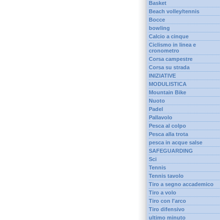
Basket
Beach volley/tennis
Bocce
bowling
Calcio a cinque
Ciclismo in linea e
cronometro
Corsa campestre
Corsa su strada
INIZIATIVE
MODULISTICA
Mountain Bike
Nuoto
Padel
Pallavolo
Pesca al colpo
Pesca alla trota
pesca in acque salse
SAFEGUARDING
Sci
Tennis
Tennis tavolo
Tiro a segno accademico
Tiro a volo
Tiro con l'arco
Tiro difensivo
ultimo minuto