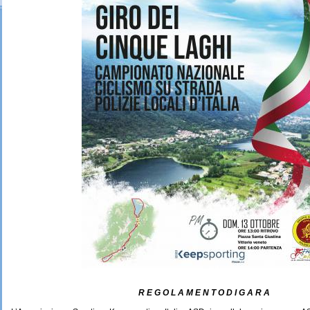
R E G O L A M E N T O D I G A R A