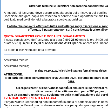
Oltre
tale
termine
le iscrizioni
non
saranno
considerate
va
Al modulo di iscrizione deve essere allegata copia della ricevuta del bonifico
l’iscrizione alla gara, copia del tesserino di servizio quale appartenente alla Po
certificato medico di idoneità alla pratica sportiva agonistica.
L’atleta che non avrà effettuato tutti i suddetti passaggi d’iscrizione e sop
effettuato il pagamento non sarà considerato iscritto all’ev
QUOTA
DI
PARTECIPAZIONE
E
MODALITA’
DI
PAGAMENTO:
Il costo complessivo dell’iscrizione alla gara è di
€ 25,00
entro le ore 24,00 de
quota ASPLI).
In più,
€ 15,00 di Associazione ASPLi per
chi ancora non l’ha fat
La quota di iscrizione alla gara prevede:
Assistenza medica;
Assistenza tecnica;
In data 05.10.2022, le iscrizioni saranno formalmente chiuse.
ATTENZIONE:
Non sarà possibile iscriversi
oltre i
l 05 Ottobre 2024, pertanto neppure la 
gara.
Gli organizzatori si riservano la facoltà di chiudere le iscrizioni al 
di un numero di iscritti massimo pari a 200 paganti,
tale da garantire un corretto svolgimento della manifestazione e dei serviz
EVENTUALI IMPEDIMENTI ALLA GARA
L’organizzatore keepsporting non rimborserà la quota di partecipazione in ness
Nel caso in cui l'evento non si dovesse realizzare per qualunque ragione o nel 